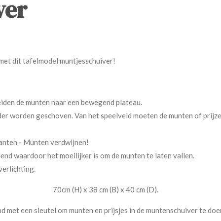
ver
 met dit tafelmodel muntjesschuiver!
eiden de munten naar een bewegend plateau.
er worden geschoven. Van het speelveld moeten de munten of prijz
kanten - Munten verdwijnen!
lend waardoor het moeilijker is om de munten te laten vallen.
erlichting.
ijn : 70cm (H) x 38 cm (B) x 40 cm (D).
 met een sleutel om munten en prijsjes in de muntenschuiver te do