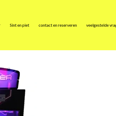
r
Sint en piet
contact en reserveren
veelgestelde vr