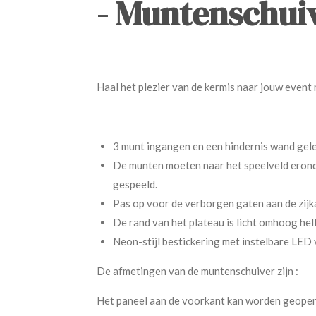
- Muntenschui
Haal het plezier van de kermis naar jouw event
3 munt ingangen en een hindernis wand gel
De munten moeten naar het speelveld erond
gespeeld.
Pas op voor de verborgen gaten aan de zij
De rand van het plateau is licht omhoog hel
Neon-stijl bestickering met instelbare LED v
De afmetingen van de muntenschuiver z
Het paneel aan de voorkant kan worden geopend